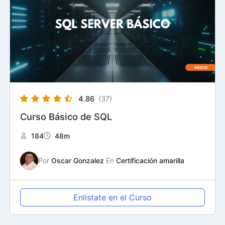
4.86
(37)
Curso Básico de SQL
184
48m
Por
Oscar Gonzalez
En
Certificación amarilla
Enlístate en el Curso