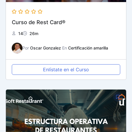
Curso de Rest Card®
14
26m
Por
Oscar Gonzalez
En
Certificación amarilla
Enlístate en el Curso