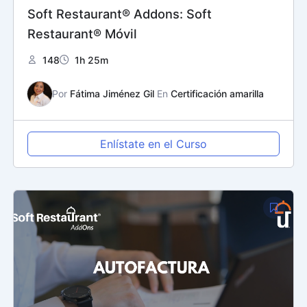
Soft Restaurant® Addons: Soft
Restaurant® Móvil
148
1h 25m
Por
Fátima Jiménez Gil
En
Certificación amarilla
Enlístate en el Curso