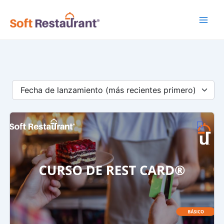
Ir
Main
al
Men
contenido
Fecha de lanzamiento (más recientes primero)